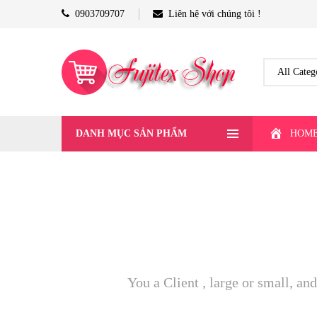
0903709707
Liên hệ với chúng tôi !
DANH MỤC SẢN PHẨM
HOM
You a Client , large or small, a