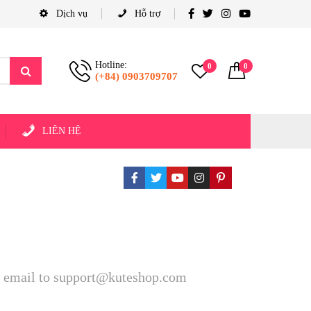
Dịch vụ
Hỗ trợ
Hotline:
0
0
(+84) 0903709707
LIÊN HỆ
 an email to support@kuteshop.com