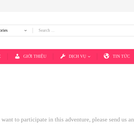
E
GIỚI THIỆU
DỊCH VỤ
TIN TỨC
SIGN UP BELOW FOR EARLY UPDATES
nd want to participate in this adventure, please send us