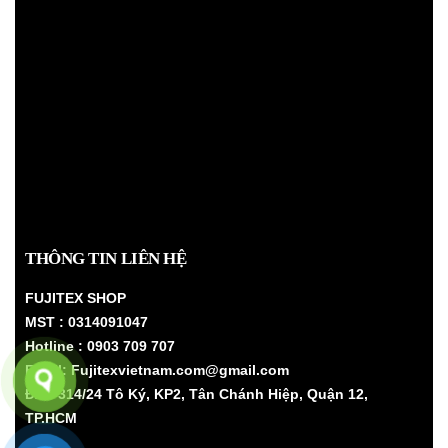
THÔNG TIN LIÊN HỆ
FUJITEX SHOP
MST : 0314091047
Hotline : 0903 709 707
Email: Fujitexvietnam.com@gmail.com
Đ/C: 314/24 Tô Ký, KP2, Tân Chánh Hiệp, Quận 12,
TP.HCM