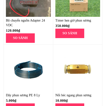
Bộ chuyển nguồn Adapter 24
Timer hẹn giờ phun sương
VDC
350.000
₫
120.000
₫
SO SÁNH
SO SÁNH
Dây phun sương PE 8 Ly
Nối béc ngang phun sương
5.000
₫
10.000
₫