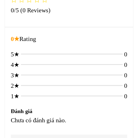
0/5
(0 Reviews)
0★
Rating
5★
0
4★
0
3★
0
2★
0
1★
0
Đánh giá
Chưa có đánh giá nào.