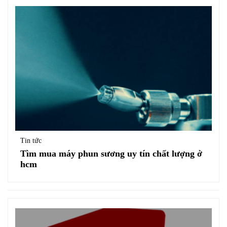
Tin tức
Tìm mua máy phun sương uy tín chất lượng ở
hcm