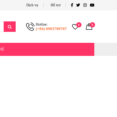
Dịch vụ
Hỗ trợ
Hotline:
0
0
(+84) 0903709707
 HỆ