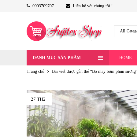
0903709707
Liên hệ với chúng tôi !
DANH MỤC SẢN PHẨM
HOME
Trang chủ
Bài viết được gắn thẻ “Bộ máy bơm phun sương
27 TH2