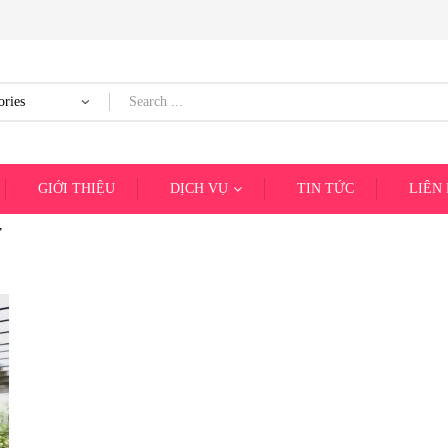
GIỚI THIỆU
DỊCH VỤ
TIN TỨC
LIÊN
”