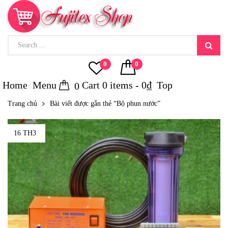
0
0
Home
Menu
Cart
0
items -
0
₫
Top
0
Trang chủ
Bài viết được gắn thẻ “Bộ phun nước”
16 TH3