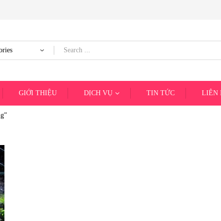
GIỚI THIỆU
DỊCH VỤ
TIN TỨC
LIÊN
ng”