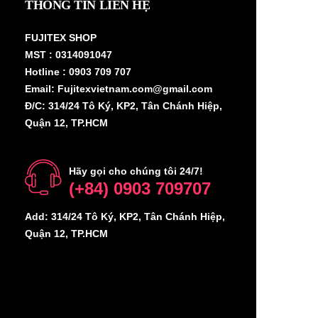
THÔNG TIN LIÊN HỆ
FUJITEX SHOP
MST : 0314091047
Hotline : 0903 709 707
Email: Fujitexvietnam.com@gmail.com
Đ/C: 314/24 Tô Ký, KP2, Tân Chánh Hiệp,
Quận 12, TP.HCM
Hãy gọi cho chúng tôi 24/7!
(+84) 0903 709707
Add: 314/24 Tô Ký, KP2, Tân Chánh Hiệp,
Quận 12, TP.HCM