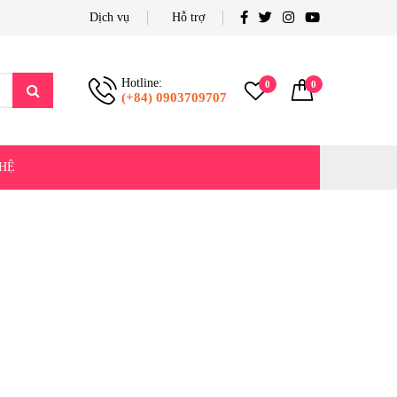
Dịch vụ
Hỗ trợ
Hotline:
0
0
(+84) 0903709707
 HỆ