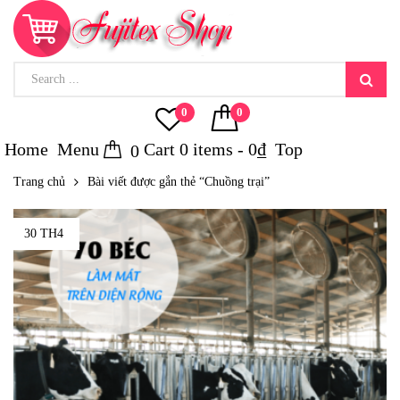
0
0
Home
Menu
Cart
0
items -
0
₫
Top
0
Trang chủ
Bài viết được gắn thẻ “Chuồng trại”
30 TH4