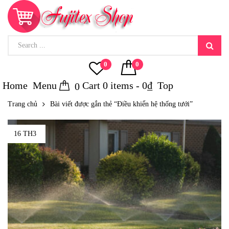
0
0
Home
Menu
Cart
0
items -
0
₫
Top
0
Trang chủ
Bài viết được gắn thẻ “Điều khiển hệ thống tưới”
16 TH3