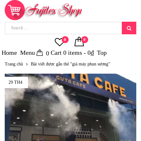
0
0
Home
Menu
Cart
0
items -
0
₫
Top
0
Trang chủ
Bài viết được gắn thẻ “giá máy phun sương”
29 TH4