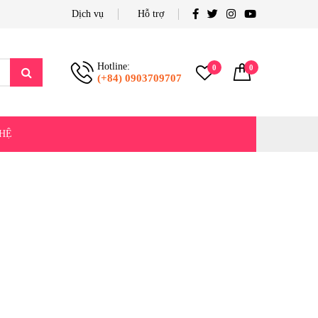
Dịch vụ
Hỗ trợ
Hotline:
0
0
(+84) 0903709707
 HỆ