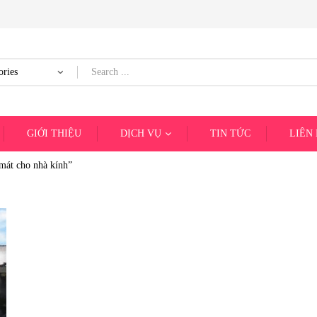
GIỚI THIỆU
DỊCH VỤ
TIN TỨC
LIÊN
mát cho nhà kính”