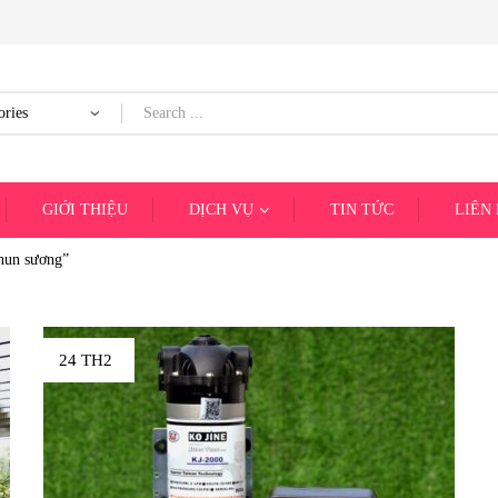
GIỚI THIỆU
DỊCH VỤ
TIN TỨC
LIÊN
phun sương”
24 TH2