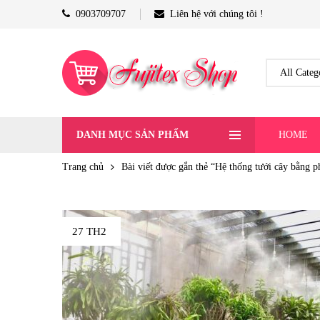
0903709707
Liên hệ với chúng tôi !
DANH MỤC SẢN PHẨM
HOME
Trang chủ
Bài viết được gắn thẻ “Hệ thống tưới cây bằng 
27 TH2