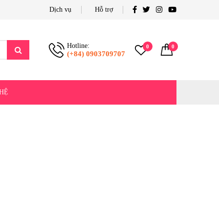
Dịch vụ
Hỗ trợ
Hotline:
0
0
(+84) 0903709707
 HỆ