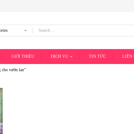
GIỚI THIỆU
DỊCH VỤ
TIN TỨC
LIÊN
g cho vườn lan”