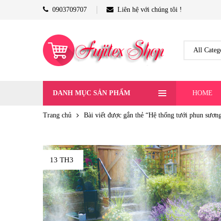
0903709707
Liên hệ với chúng tôi !
DANH MỤC SẢN PHẨM
HOME
Trang chủ
Bài viết được gắn thẻ “Hệ thống tưới phun sươn
13 TH3