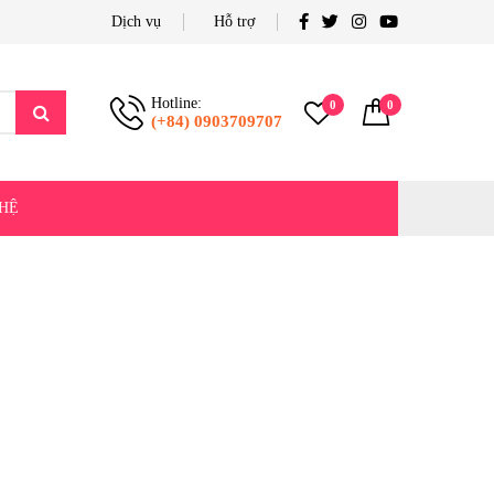
Dịch vụ
Hỗ trợ
Hotline:
0
0
(+84) 0903709707
 HỆ