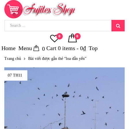
0
0
Home
Menu
Cart
0
items -
0
₫
Top
0
Trang chủ
Bài viết được gắn thẻ “loa dẫn yến”
07 TH11