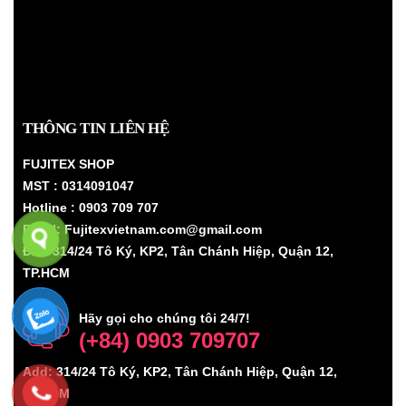
THÔNG TIN LIÊN HỆ
FUJITEX SHOP
MST : 0314091047
Hotline : 0903 709 707
Email: Fujitexvietnam.com@gmail.com
Đ/C: 314/24 Tô Ký, KP2, Tân Chánh Hiệp, Quận 12,
TP.HCM
Hãy gọi cho chúng tôi 24/7!
(+84) 0903 709707
Add: 314/24 Tô Ký, KP2, Tân Chánh Hiệp, Quận 12,
TP.HCM