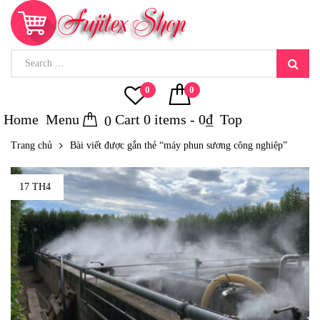
0
0
Home
Menu
Cart
0
items -
0
₫
Top
0
Trang chủ
Bài viết được gắn thẻ “máy phun sương công nghiệp”
17 TH4