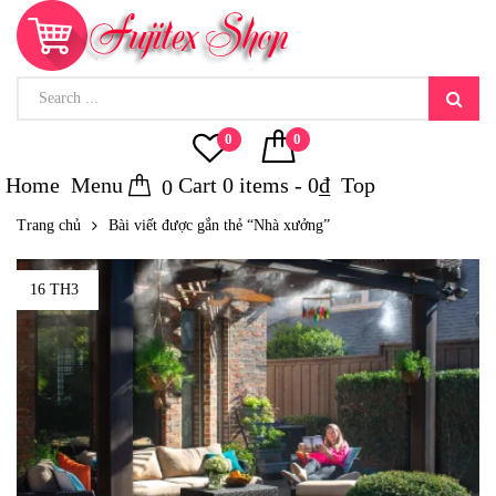
0
0
Home
Menu
Cart
0
items -
0
₫
Top
0
Trang chủ
Bài viết được gắn thẻ “Nhà xưởng”
16 TH3