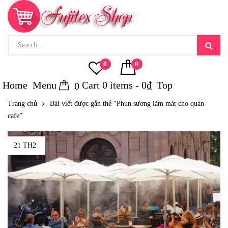
0
0
Home
Menu
Cart
0
items -
0
₫
Top
0
Trang chủ
Bài viết được gắn thẻ “Phun sương làm mát cho quán
cafe”
21 TH2