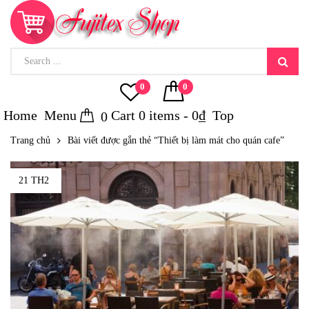
0
0
Home
Menu
Cart
0
items -
0
₫
Top
0
Trang chủ
Bài viết được gắn thẻ “Thiết bị làm mát cho quán cafe”
21 TH2