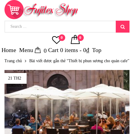
0
0
Home
Menu
Cart
0
items -
0
₫
Top
0
Trang chủ
Bài viết được gắn thẻ “Thiết bị phun sương cho quán cafe”
21 TH2