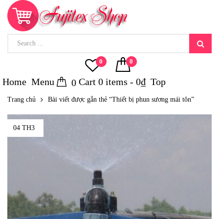
0
0
Home
Menu
Cart
0
items -
0
₫
Top
0
Trang chủ
Bài viết được gắn thẻ “Thiết bị phun sương mái tôn”
04 TH3