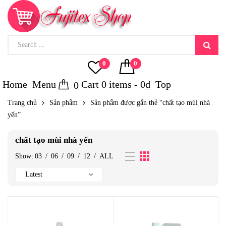
0
0
Home
Menu
Cart
0
items -
0
₫
Top
0
Trang chủ
Sản phẩm
Sản phẩm được gắn thẻ “chất tạo mùi nhà
yến”
chất tạo mùi nhà yến
Show:
03
/
06
/
09
/
12
/
ALL