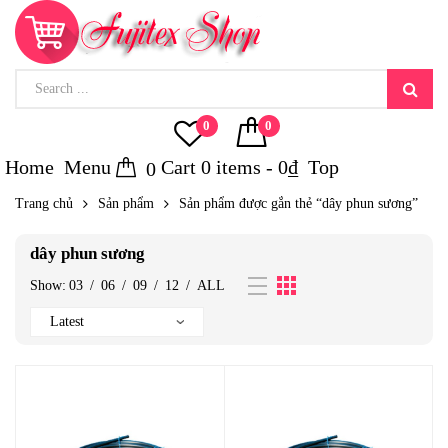
0
0
Home
Menu
Cart
0
items -
0
₫
Top
0
Trang chủ
Sản phẩm
Sản phẩm được gắn thẻ “dây phun sương”
dây phun sương
Show:
03
/
06
/
09
/
12
/
ALL