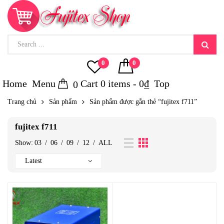
0
0
Home
Menu
Cart
0
items -
0
₫
Top
0
Trang chủ
Sản phẩm
Sản phẩm được gắn thẻ “fujitex f711”
fujitex f711
Show:
03
/
06
/
09
/
12
/
ALL