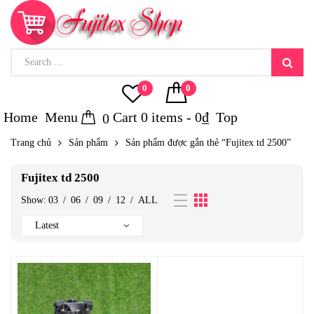
0
0
Home
Menu
Cart
0
items -
0
₫
Top
0
Trang chủ
Sản phẩm
Sản phẩm được gắn thẻ “Fujitex td 2500”
Fujitex td 2500
Show:
03
/
06
/
09
/
12
/
ALL