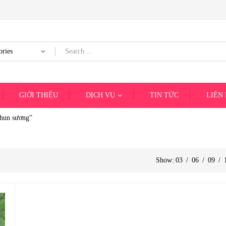
GIỚI THIỆU
DỊCH VỤ
TIN TỨC
LIÊN
phun sương”
Show:
03
/
06
/
09
/