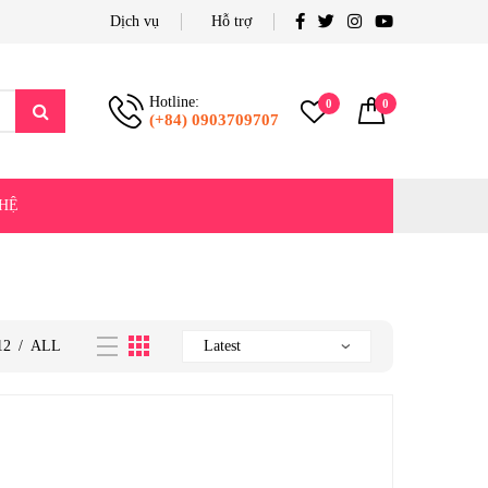
Dịch vụ
Hỗ trợ
Hotline:
0
0
(+84) 0903709707
 HỆ
12
/
ALL