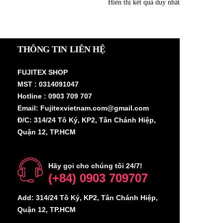
Hiển thị kết quả duy nhất
THÔNG TIN LIÊN HỆ
FUJITEX SHOP
MST : 0314091047
Hotline : 0903 709 707
Email: Fujitexvietnam.com@gmail.com
Đ/C: 314/24 Tô Ký, KP2, Tân Chánh Hiệp,
Quận 12, TP.HCM
Hãy gọi cho chúng tôi 24/7!
(+84) 0903 709707
Add: 314/24 Tô Ký, KP2, Tân Chánh Hiệp,
Quận 12, TP.HCM