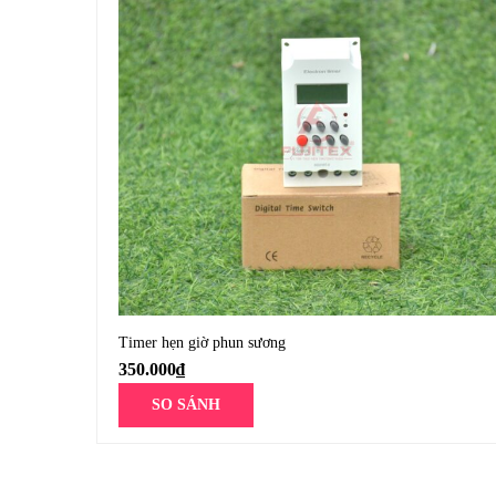
Timer hẹn giờ phun sương
350.000
₫
SO SÁNH