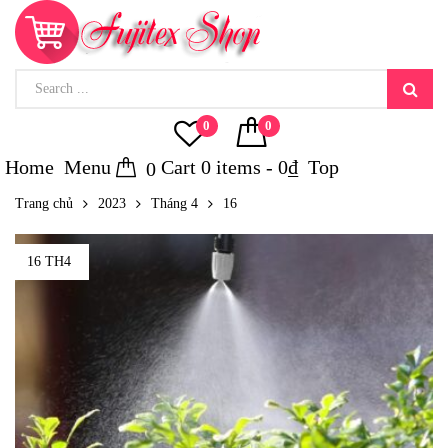
0
0
Home
Menu
Cart
0
items -
0
₫
Top
0
Trang chủ
2023
Tháng 4
16
16 TH4