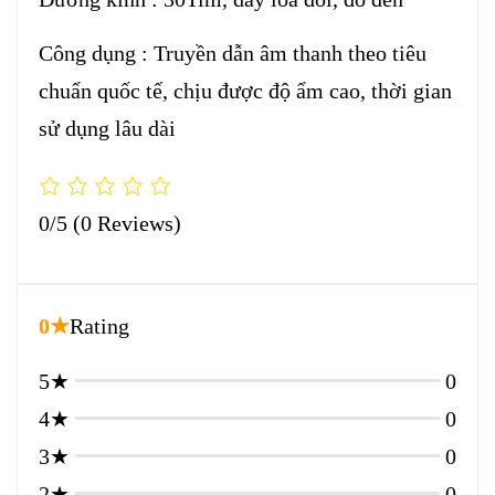
Công dụng : Truyền dẫn âm thanh theo tiêu
chuẩn quốc tế, chịu được độ ẩm cao, thời gian
sử dụng lâu dài
0/5
(0 Reviews)
0★
Rating
5★
0
4★
0
3★
0
2★
0