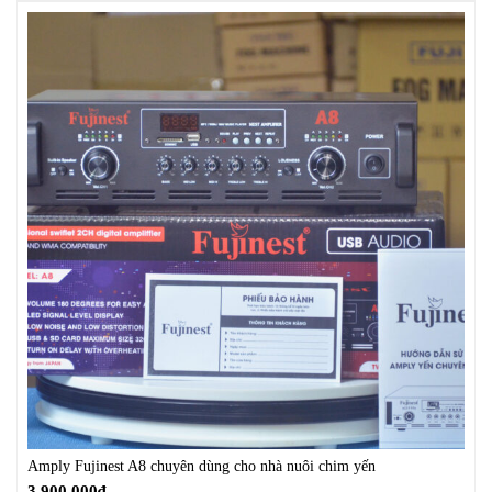
Amply Fujinest A8 chuyên dùng cho nhà nuôi chim yến
3.900.000
₫