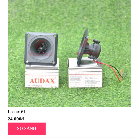
Loa ax 61
24.000
₫
SO SÁNH