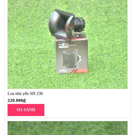
Loa nhà yến SH 230
220.000
₫
SO SÁNH