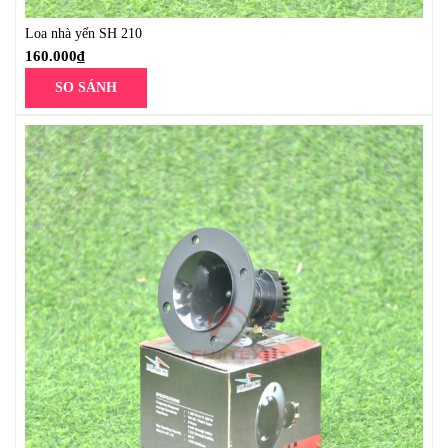
Loa nhà yến SH 210
160.000
₫
SO SÁNH