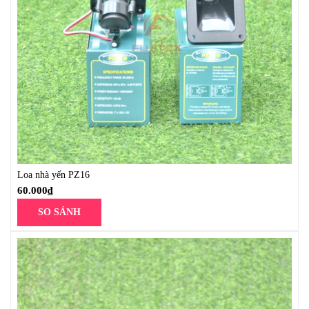
Loa nhà yến PZ16
60.000
₫
SO SÁNH