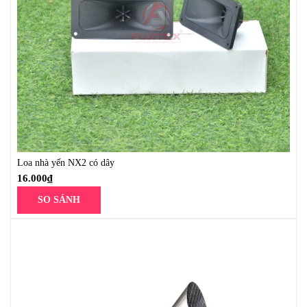
Loa nhà yến NX2 có dây
16.000
₫
SO SÁNH