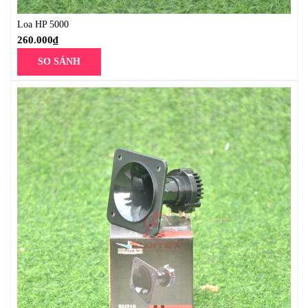
Loa HP 5000
260.000
₫
SO SÁNH