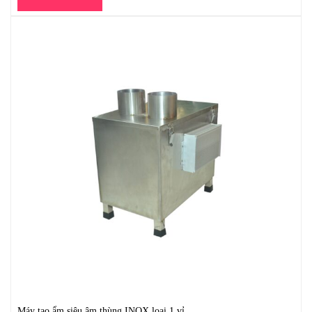
Máy tạo ẩm siêu âm thùng INOX loại 1 vỉ