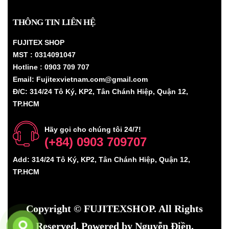
THÔNG TIN LIÊN HỆ
FUJITEX SHOP
MST : 0314091047
Hotline : 0903 709 707
Email: Fujitexvietnam.com@gmail.com
Đ/C: 314/24 Tô Ký, KP2, Tân Chánh Hiệp, Quận 12,
TP.HCM
Hãy gọi cho chúng tôi 24/7!
(+84) 0903 709707
Add: 314/24 Tô Ký, KP2, Tân Chánh Hiệp, Quận 12,
TP.HCM
Copyright ©
FUJITEXSHOP
. All Rights
Reserved. Powered by Nguyễn Điền.