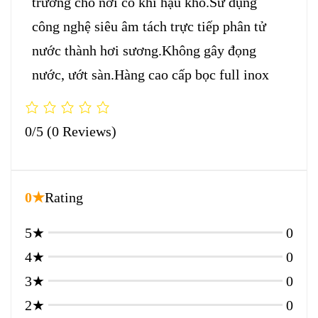
trường cho nơi có khí hậu khô.Sử dụng
công nghệ siêu âm tách trực tiếp phân tử
nước thành hơi sương.Không gây đọng
nước, ướt sàn.Hàng cao cấp bọc full inox
0/5
(0 Reviews)
0★
Rating
5★
0
4★
0
3★
0
2★
0