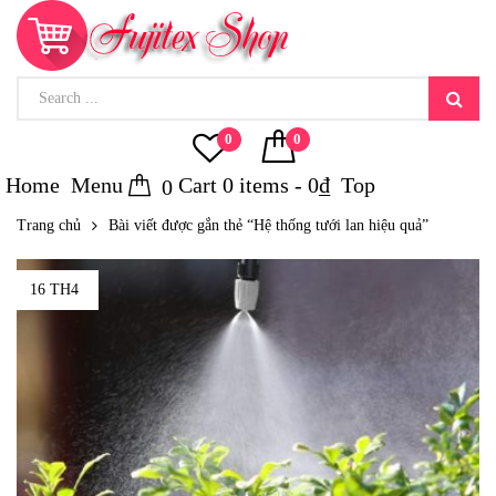
0
0
Home
Menu
Cart
0
items -
0
₫
Top
0
Trang chủ
Bài viết được gắn thẻ “Hệ thống tưới lan hiệu quả”
16 TH4