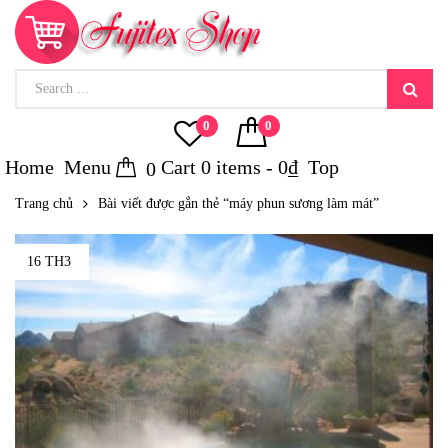
0
0
Home
Menu
Cart
0
items -
0
₫
Top
0
Trang chủ
Bài viết được gắn thẻ “máy phun sương làm mát”
16 TH3