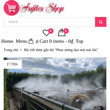
0
0
Home
Menu
Cart
0
items -
0
₫
Top
0
Trang chủ
Bài viết được gắn thẻ “Phun sương làm mát mái tôn”
17 TH4