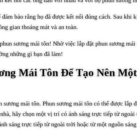
cần kết nối các ống dẫn với nhau và với bộ phun sương m
ể đảm bảo rằng họ đã được kết nối đúng cách. Sau khi k
ông gian thoáng mát và an toàn.
phun sương mái tôn! Nhờ việc lắp đặt phun sương mái 
ưởng những gì bạn đã làm!
ơng Mái Tôn Để Tạo Nên Mộ
n sương mái tôn. Phun sương mái tôn có thể được lắp đặ
nhà, hãy chọn một vị trí có ánh sáng trực tiếp từ ngoà
ánh sáng trực tiếp từ ngoài trời hoặc từ một nguồn sáng 