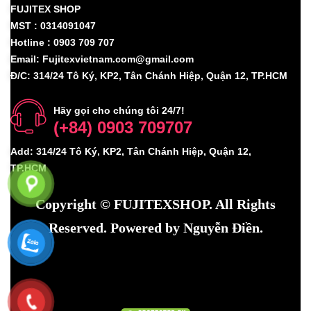
FUJITEX SHOP
MST : 0314091047
Hotline : 0903 709 707
Email: Fujitexvietnam.com@gmail.com
Đ/C: 314/24 Tô Ký, KP2, Tân Chánh Hiệp, Quận 12, TP.HCM
Hãy gọi cho chúng tôi 24/7!
(+84) 0903 709707
Add: 314/24 Tô Ký, KP2, Tân Chánh Hiệp, Quận 12,
TP.HCM
Copyright ©
FUJITEXSHOP
. All Rights
Reserved. Powered by Nguyễn Điền.
Máy phun sương
|
Hệ thống phun sương
|
Thiết bị
nhà yến
|
Fujinest
|
Thiết bị nhà yến