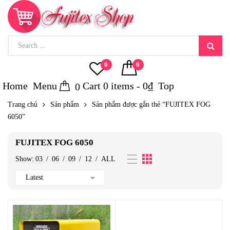
0
0
Home
Menu
Cart
0
items -
0
₫
Top
0
Trang chủ
Sản phẩm
Sản phẩm được gắn thẻ “FUJITEX FOG
6050”
FUJITEX FOG 6050
Show:
03
/
06
/
09
/
12
/
ALL