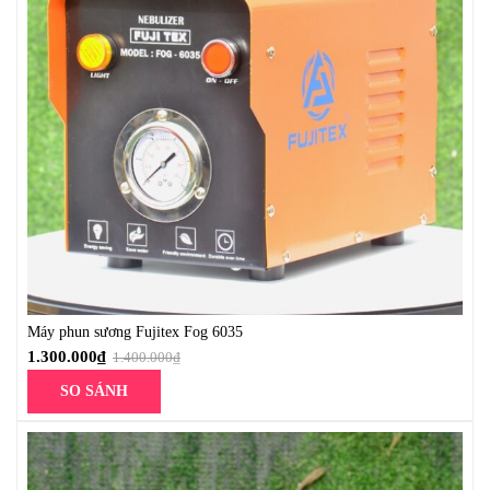
Máy phun sương Fujitex Fog 6035
1.300.000
₫
1.400.000
₫
SO SÁNH