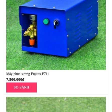
Máy phun sương Fujitex F711
7.500.000
₫
SO SÁNH