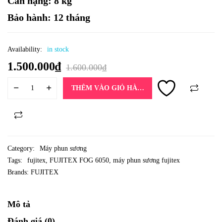
Cân nặng: 8 kg
Bảo hành: 12 tháng
Availability:
in stock
1.500.000
₫
1.600.000
₫
THÊM VÀO GIỎ HÀNG
Category:
Máy phun sương
Tags:
fujitex
,
FUJITEX FOG 6050
,
máy phun sương fujitex
Brands:
FUJITEX
Mô tả
Đánh giá (0)