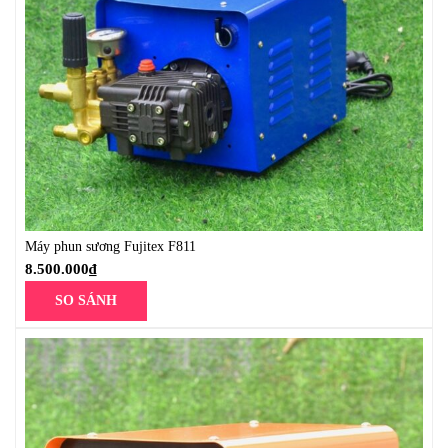
Máy phun sương Fujitex F811
8.500.000
₫
SO SÁNH