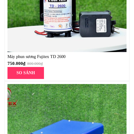
Máy phun sương Fujitex TD 2600
750.000
₫
800.000
₫
SO SÁNH