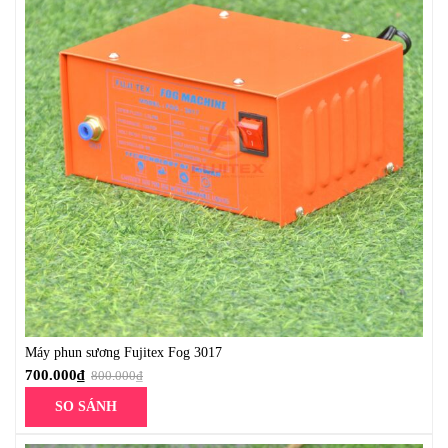
Máy phun sương Fujitex Fog 3017
700.000
₫
800.000
₫
SO SÁNH