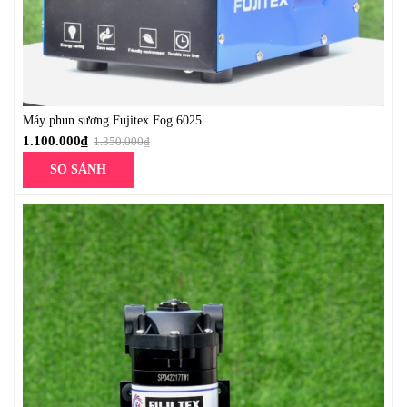
Máy phun sương Fujitex Fog 6025
1.100.000
₫
1.350.000
₫
SO SÁNH