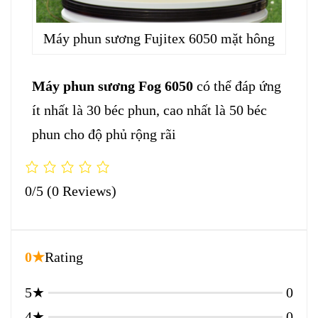
Máy phun sương Fujitex 6050 mặt hông
Máy phun sương Fog 6050
có thể đáp ứng
ít nhất là 30 béc phun, cao nhất là 50 béc
phun cho độ phủ rộng rãi
0/5
(0 Reviews)
0★
Rating
5★
0
4★
0