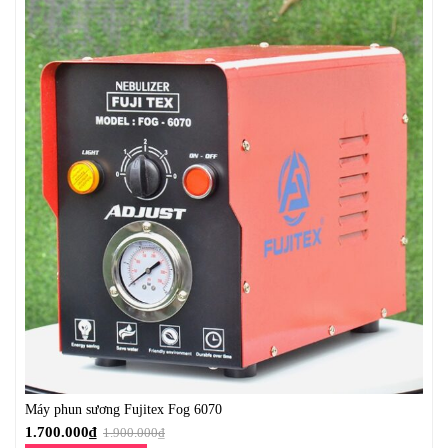
Máy phun sương Fujitex Fog 6070
1.700.000
₫
1.900.000
₫