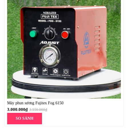
Máy phun sương Fujitex Fog 6150
3.000.000
₫
3.550.000
₫
SO SÁNH