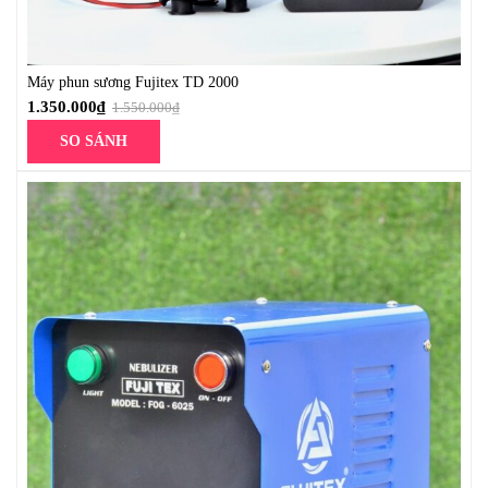
Máy phun sương Fujitex TD 2000
1.350.000
₫
1.550.000
₫
SO SÁNH