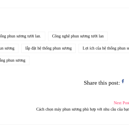
hống phun sương tưới lan.
Công nghệ phun sương tưới lan
un sương
lắp đặt hệ thống phun sương
Lợi ích của hệ thống phun 
bằng phun sương
Share this post:
Next Pos
Cách chọn máy phun sương phù hợp với nhu cầu của bạ