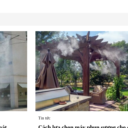
Tin tức
mát
Cách lựa chọn máy phun sương cho 