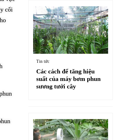
y cối
cho
Tin tức
h
Các cách để tăng hiệu
suất của máy bơm phun
sương tưới cây
 phun
phun