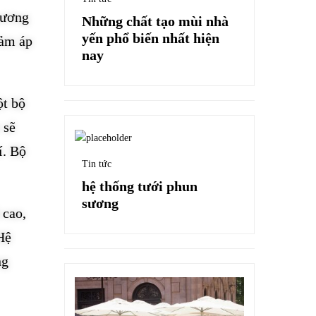
sương
Những chất tạo mùi nhà
yến phổ biến nhất hiện
iảm áp
nay
ột bộ
 sẽ
í. Bộ
Tin tức
hệ thống tưới phun
sương
 cao,
Hệ
ng