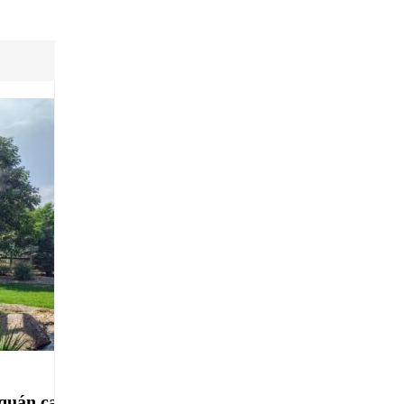
Tin tức
quán cafe
Địa chỉ lắp đặt hệ thống phun s