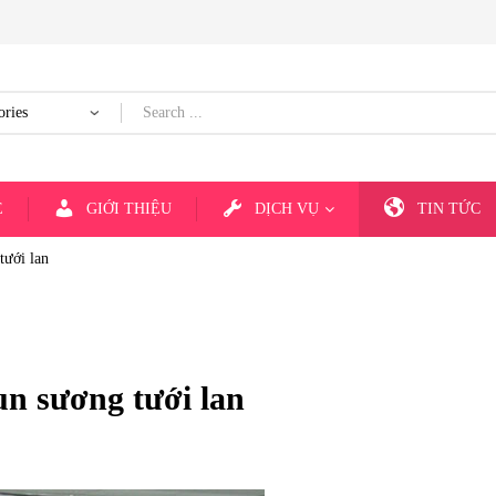
E
GIỚI THIỆU
DỊCH VỤ
TIN TỨC
tưới lan
un sương tưới lan