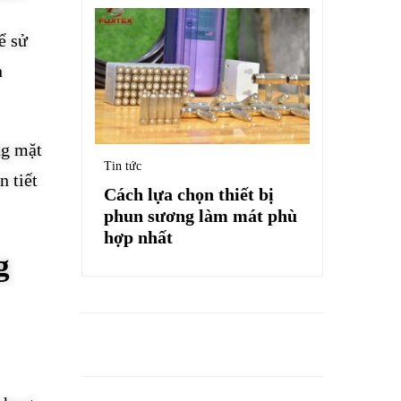
ể sử
n
ng mặt
Tin tức
n tiết
Cách lựa chọn thiết bị
phun sương làm mát phù
hợp nhất
g