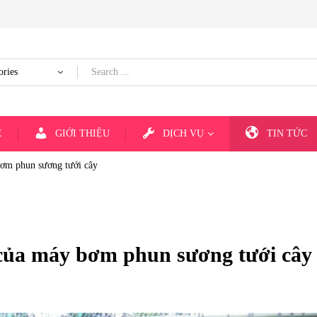
E
GIỚI THIỆU
DỊCH VỤ
TIN TỨC
bơm phun sương tưới cây
 của máy bơm phun sương tưới cây