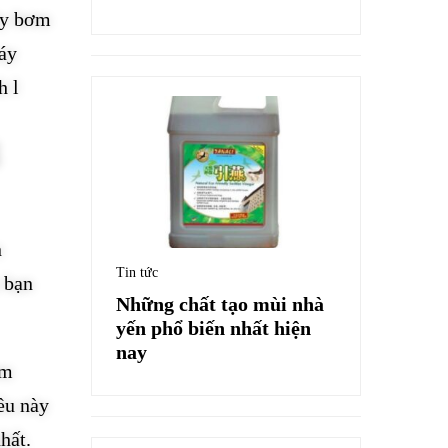
áy bơm
áy
h l
n
Tin tức
 bạn
Những chất tạo mùi nhà
yến phổ biến nhất hiện
nay
ơm
ều này
hất.