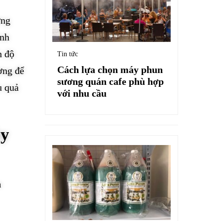
ơng
ỉnh
h độ
Tin tức
Cách lựa chọn máy phun
ơng để
sương quán cafe phù hợp
u quả
với nhu cầu
ây
n