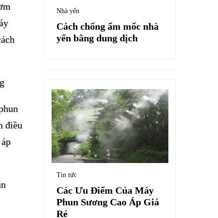
bơm
Nhà yến
áy
Cách chống ẩm mốc nhà
yến bằng dung dịch
cách
ng
 phun
n điều
 áp
Tin tức
un
Các Ưu Điểm Của Máy
Phun Sương Cao Áp Giá
Rẻ