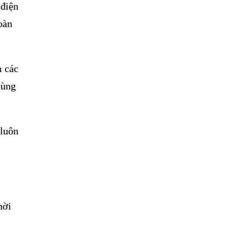
 điện
oàn
m các
dùng
 luôn
hời