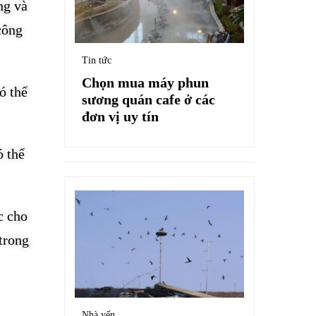
ng và
công
Tin tức
Chọn mua máy phun
ó thể
sương quán cafe ở các
đơn vị uy tín
ó thể
c cho
trong
Nhà yến