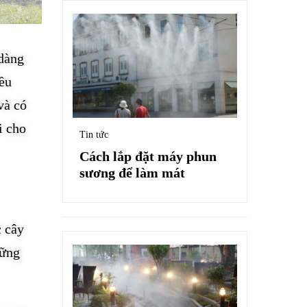
 dàng
iều
và có
i cho
Tin tức
Cách lắp đặt máy phun
sương để làm mát
c cây
hững