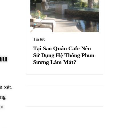
Tin tức
Tại Sao Quán Cafe Nên
Sử Dụng Hệ Thống Phun
hu
Sương Làm Mát?
m xét.
ợng
ạn