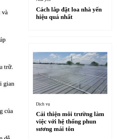
Cách lắp đặt loa nhà yến
a và
hiệu quả nhất
iúp
u trữ.
i gian
Dịch vụ
ng của
Cải thiện môi trường làm
việc với hệ thống phun
sương mái tôn
n dễ